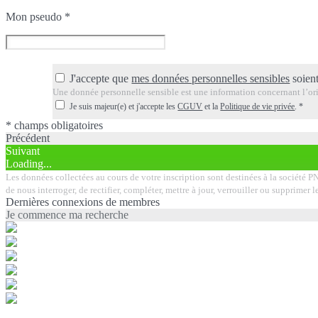
Mon pseudo
*
J'accepte que
mes données personnelles sensibles
soient
Une donnée personnelle sensible est une information concernant l’orig
Je suis majeur(e) et j'accepte les
CGUV
et la
Politique de vie privée
.
*
* champs obligatoires
Précédent
Suivant
Loading...
Les données collectées au cours de votre inscription sont destinées à la société PN
de nous interroger, de rectifier, compléter, mettre à jour, verrouiller ou supprim
Dernières connexions de membres
Je commence ma recherche