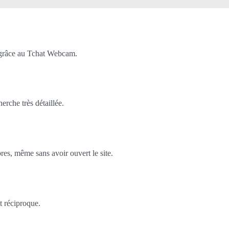
 grâce au Tchat Webcam.
rche très détaillée.
es, même sans avoir ouvert le site.
t réciproque.