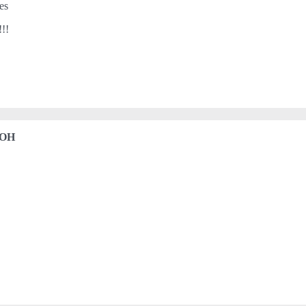
es
!!!
 OH